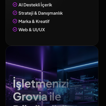
AI Destekli İçerik
Strateji & Danışmanlık
Marka & Kreatif
Web & UI/UX
İşletmenizi
Grovia ile