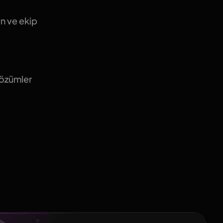
n ve ekip
özümler