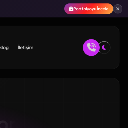
Portfolyoyu İncele
Blog
İletişim
on