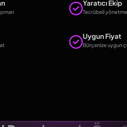
an
Yaratıcı Ekip
kipman
Tecrübeli yönetme
Uygun Fiyat
at
Bütçenize uygun ç