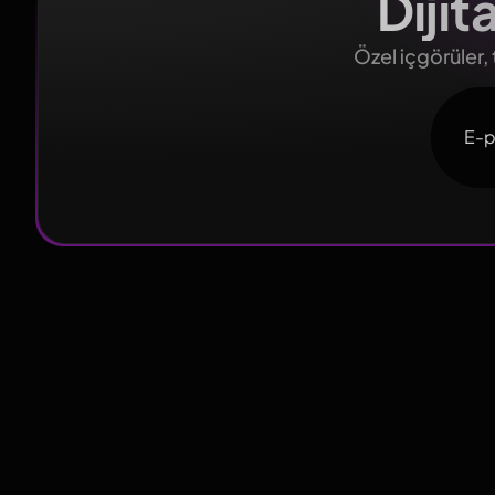
Diji
Özel içgörüler,