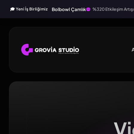
Bolbowl Çamlık
%320 Etkileşim Artışı
🎓 Yeni İş Birliğimiz
A
V